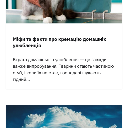
Міфи та факти про кремацію домашніх
улюбленців
Втрата домашнього улюбленця — це завжди
важке випробування. Тварини стають частиною
сім’ї, і коли їх не стає, господарі шукають
гідний…