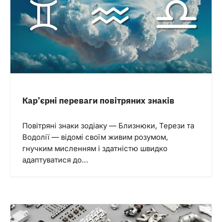
Кар’єрні переваги повітряних знаків
Повітряні знаки зодіаку — Близнюки, Терези та
Водолії — відомі своїм живим розумом,
гнучким мисленням і здатністю швидко
адаптуватися до…