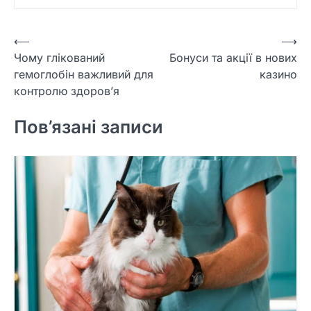
Навігація
⟵
⟶
Чому глікований
Бонуси та акції в нових
записів
гемоглобін важливий для
казино
контролю здоров’я
Пов’язані записи