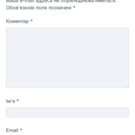
Ваша e-mail адреса не оприлюднюватиметься.
Обов’язкові поля позначені
*
Коментар
*
Ім'я
*
Email
*