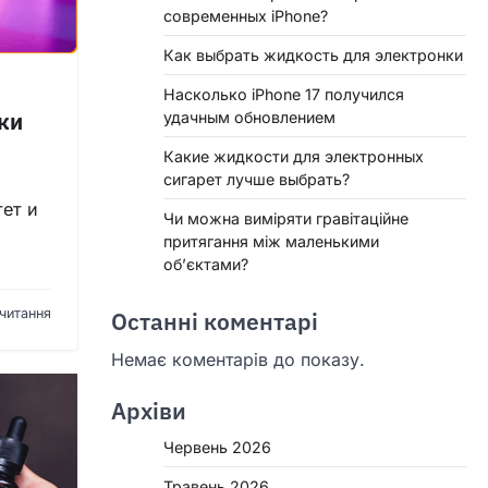
современных iPhone?
Как выбрать жидкость для электронки
Насколько iPhone 17 получился
ки
удачным обновлением
Какие жидкости для электронных
сигарет лучше выбрать?
тет и
Чи можна виміряти гравітаційне
притягання між маленькими
об’єктами?
 читання
Останні коментарі
Немає коментарів до показу.
Архіви
Червень 2026
Травень 2026