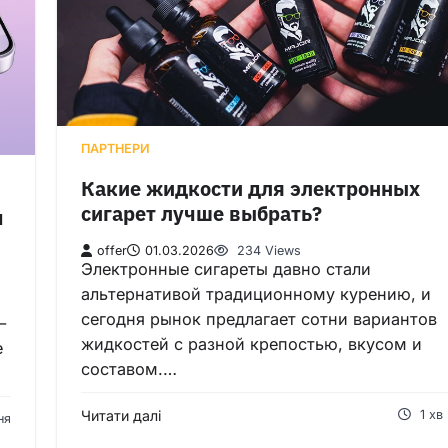
ПАРТНЕРИ
Какие жидкости для электронных
сигарет лучше выбрать?
м
offer
01.03.2026
234 Views
Электронные сигареты давно стали
альтернативой традиционному курению, и
сегодня рынок предлагает сотни вариантов
—
жидкостей с разной крепостью, вкусом и
e
составом.…
Читати далі
1 хв
ня