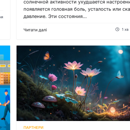
солнечной активности ухудшается настроен
появляется головная боль, усталость или ск
давление. Эти состояния…
ня
Читати далі
1 хв
ПАРТНЕРИ