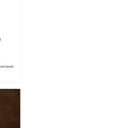
и
 читання