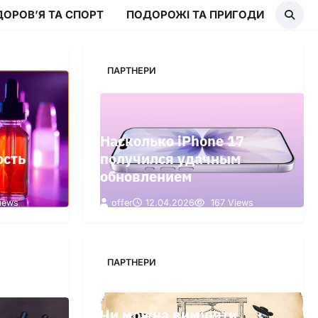
ДОРОВ’Я ТА СПОРТ
ПОДОРОЖІ ТА ПРИГОДИ
ПАРТНЕРИ
Насколько iPhone 17
ость
получился удачным
обновлением
iews
offer
12.04.2026
167 Views
ПАРТНЕРИ
Чи можна виміряти