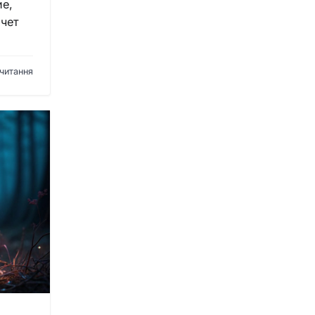
ие,
ачет
 читання