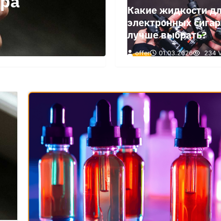
ера
Какие жидкости д
электронных сигар
лучше выбрать?
offer
01.03.2026
234 V