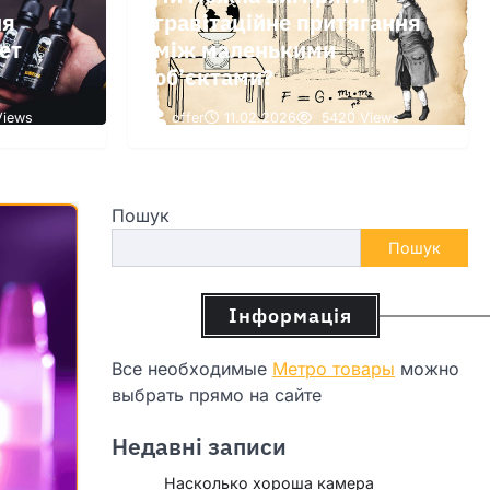
ля
гравітаційне притягання
ет
між маленькими
об’єктами?
iews
offer
11.02.2026
5420 Views
Пошук
Пошук
Інформація
Все необходимые
Метро товары
можно
выбрать прямо на сайте
Недавні записи
Насколько хороша камера