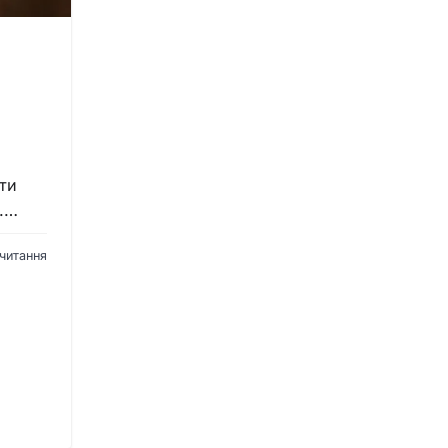
ти
и.…
 читання