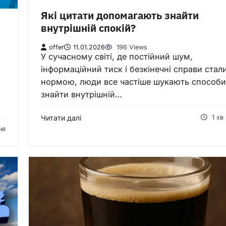
Які цитати допомагають знайти
внутрішній спокій?
offer
11.01.2026
196 Views
У сучасному світі, де постійний шум,
інформаційний тиск і безкінечні справи стал
нормою, люди все частіше шукають способи
знайти внутрішній…
Читати далі
1 хв
ня